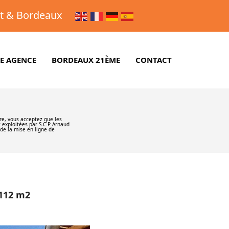
et & Bordeaux
E AGENCE
BORDEAUX 21ÈME
CONTACT
re, vous acceptez que les
t exploitées par S.C.P Arnaud
de la mise en ligne de
1112 m2