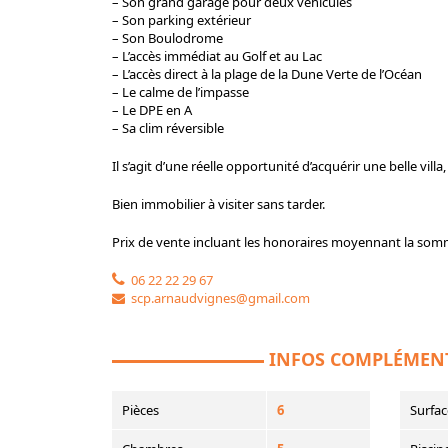
– Son grand garage pour deux véhicules
– Son parking extérieur
– Son Boulodrome
– L’accès immédiat au Golf et au Lac
– L’accès direct à la plage de la Dune Verte de l’Océan
– Le calme de l’impasse
– Le DPE en A
– Sa clim réversible
Il s’agit d’une réelle opportunité d’acquérir une belle vil
Bien immobilier à visiter sans tarder.
Prix de vente incluant les honoraires moyennant la som
06 22 22 29 67
scp.arnaudvignes@gmail.com
INFOS COMPLÉMEN
Pièces
6
Surfac