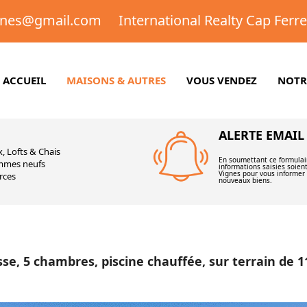
gnes@gmail.com
International Realty Cap Ferr
ACCUEIL
MAISONS & AUTRES
VOUS VENDEZ
NOTR
ALERTE EMAIL
, Lofts & Chais
En soumettant ce formulai
mmes neufs
informations saisies soien
Vignes pour vous informer 
ces
nouveaux biens.
osse, 5 chambres, piscine chauffée, sur terrain de 