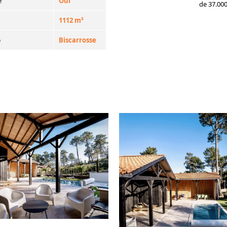
e
Oui
de 37.000
1112 m²
e
Biscarrosse