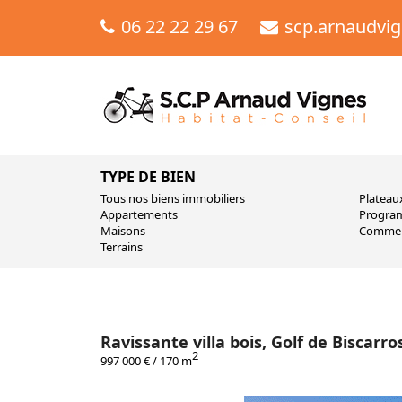
06 22 22 29 67
scp.arnaudvi
TYPE DE BIEN
Tous nos biens immobiliers
Plateaux
Appartements
Progra
Maisons
Commer
Terrains
Ravissante villa bois, Golf de Biscarr
2
997 000 € / 170 m