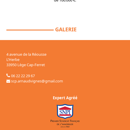
GALERIE
4 avenue de la Réousse
L’Herbe
33950 Lège Cap-Ferret
06 22 22 29 67
scp.arnaudvignes@gmail.com
Expert Agréé