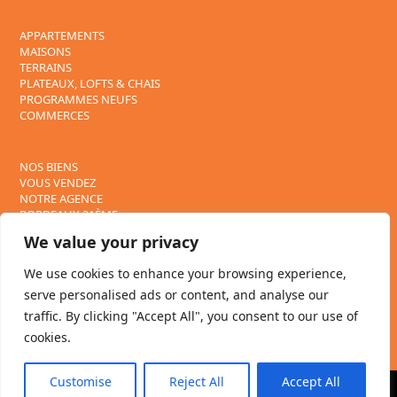
APPARTEMENTS
MAISONS
TERRAINS
PLATEAUX, LOFTS & CHAIS
PROGRAMMES NEUFS
COMMERCES
NOS BIENS
VOUS VENDEZ
NOTRE AGENCE
BORDEAUX 21ÈME
CONTACT
We value your privacy
We use cookies to enhance your browsing experience,
Suivez nous sur :
serve personalised ads or content, and analyse our
traffic. By clicking "Accept All", you consent to our use of
cookies.
Customise
Reject All
Accept All
Mentions légales
–
Politique de confidentialité
– SCP Arnaud Vignes