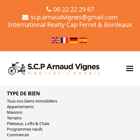
06 22 22 29 67
scp.arnaudvignes@gmail.com
International Realty Cap Ferret & Bordeaux
TYPE DE BIEN
Tous nos biens immobiliers
Appartements
Maisons
Terrains
Plateaux, Lofts & Chais
Programmes neufs
Commerces