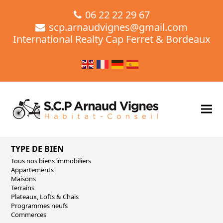
06 22 22 29 67
scp.arnaudvignes@gmail.com
International Realty Cap Ferret & Bordeaux
TYPE DE BIEN
Tous nos biens immobiliers
Appartements
Maisons
Terrains
Plateaux, Lofts & Chais
Programmes neufs
Commerces