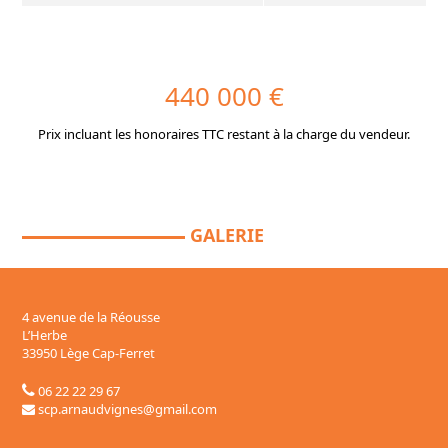
440 000 €
Prix incluant les honoraires TTC restant à la charge du vendeur.
GALERIE
4 avenue de la Réousse
L’Herbe
33950 Lège Cap-Ferret
06 22 22 29 67
scp.arnaudvignes@gmail.com