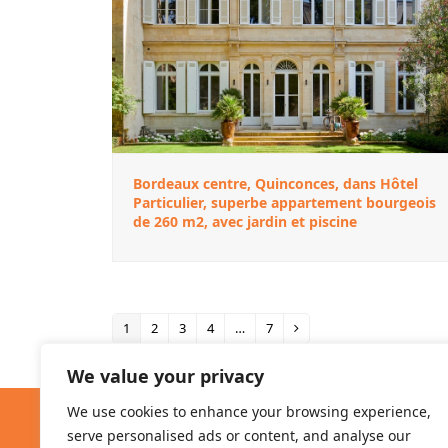
Bordeaux centre, Quinconces, dans Hôtel
Particulier, superbe appartement bourgeois
de 260 m2, avec jardin et piscine
1
2
3
4
…
7
We value your privacy
We use cookies to enhance your browsing experience,
serve personalised ads or content, and analyse our
4 avenue de la Réousse
Expert