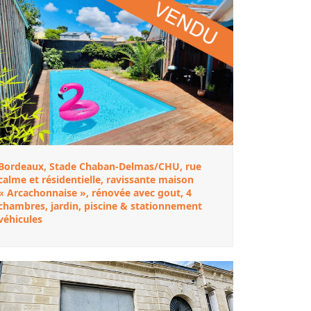
Bordeaux, Stade Chaban-Delmas/CHU, rue
calme et résidentielle, ravissante maison
« Arcachonnaise », rénovée avec gout, 4
chambres, jardin, piscine & stationnement
véhicules