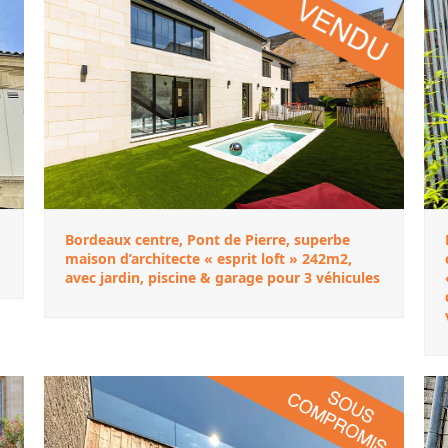
Bordeaux centre, Pont de Pierre, superbe
maison d’architecte « esprit loft » 242m2,
avec jardin, piscine & garage pour 3 véhicules