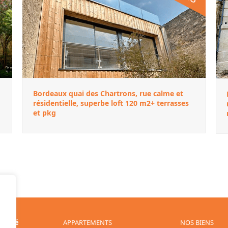
Bordeaux quai des Chartrons, rue calme et
résidentielle, superbe loft 120 m2+ terrasses
et pkg
 Agréé
APPARTEMENTS
NOS BIENS