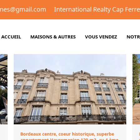
gnes@gmail.com
International Realty Cap Ferr
ACCUEIL
MAISONS & AUTRES
VOUS VENDEZ
NOTR
Bordeaux centre, coeur historique, superbe
appartement Haussmanien 129 m2, au 4 ème