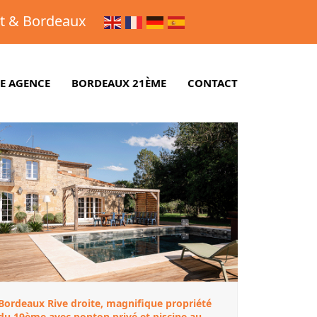
et & Bordeaux
E AGENCE
BORDEAUX 21ÈME
CONTACT
Bordeaux Rive droite, magnifique propriété
du 19ème avec ponton privé et piscine au